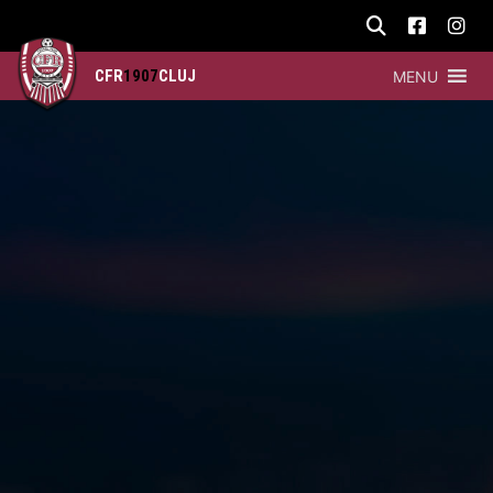
CFR
1907
CLUJ
MENU