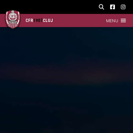
CFR
1907
CLUJ
MENU