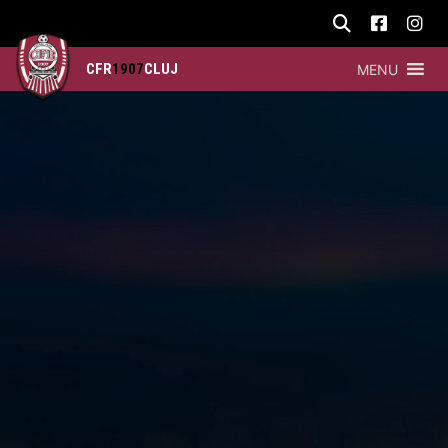
CFR
1907
CLUJ
MENU