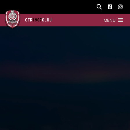
CFR
1907
CLUJ
MENU