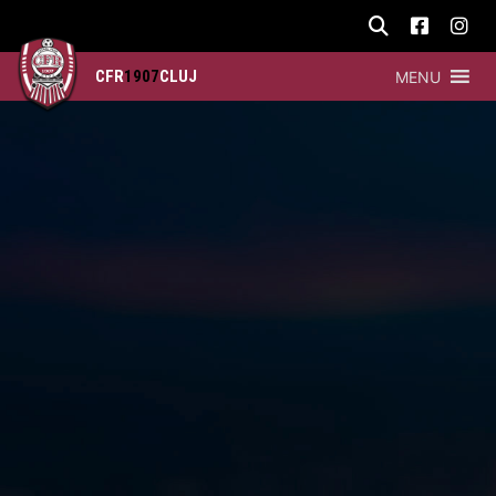
CFR
1907
CLUJ
MENU