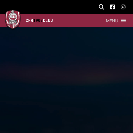
CFR
1907
CLUJ
MENU