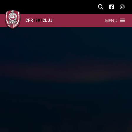
CFR
1907
CLUJ
MENU