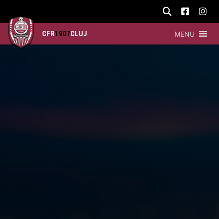
CFR
1907
CLUJ
MENU