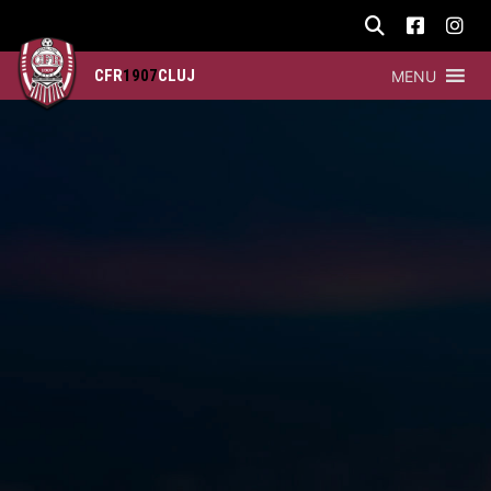
CFR
1907
CLUJ
MENU