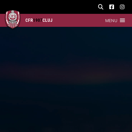
CFR
1907
CLUJ
MENU