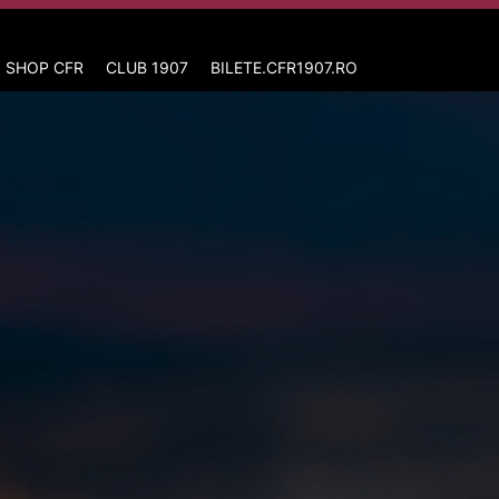
 SHOP CFR
CLUB 1907
BILETE.CFR1907.RO