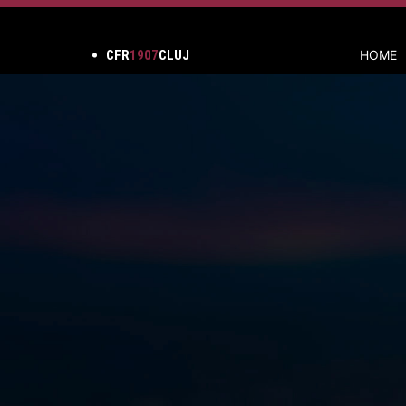
CFR
1907
CLUJ
HOME