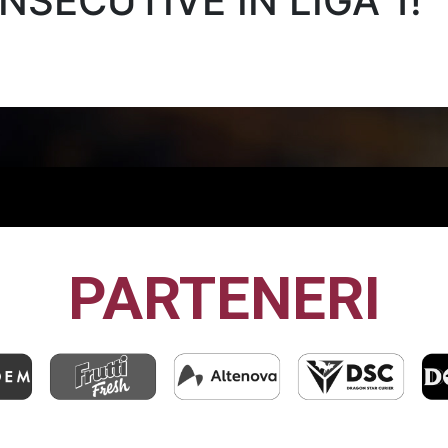
NSECUTIVE ÎN LIGA 1!
PARTENERI