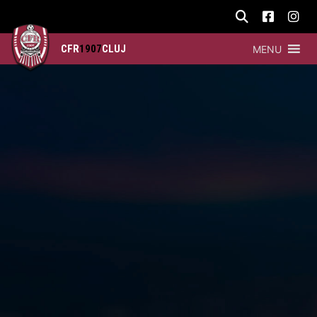
CFR
1907
CLUJ
MENU