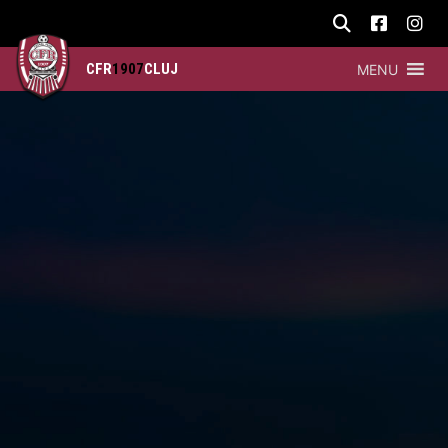
CFR
1907
CLUJ
MENU