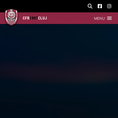
CFR
1907
CLUJ
MENU