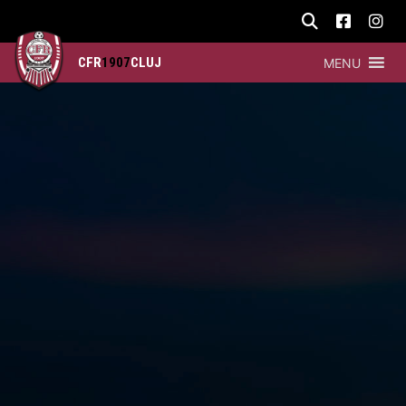
CFR
1907
CLUJ
MENU