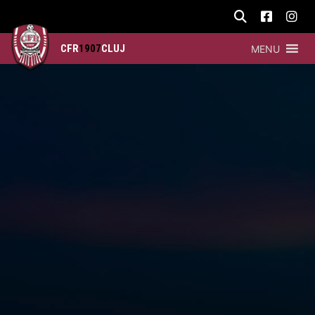
CFR
1907
CLUJ
MENU