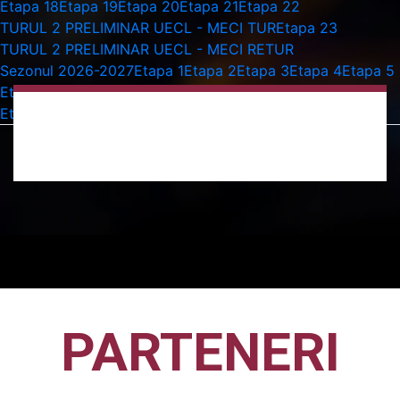
Etapa 18
Etapa 19
Etapa 20
Etapa 21
Etapa 22
TURUL 2 PRELIMINAR UECL - MECI TUR
Etapa 23
TURUL 2 PRELIMINAR UECL - MECI RETUR
Sezonul 2026-2027
Etapa 1
Etapa 2
Etapa 3
Etapa 4
Etapa 5
Etapa 6
Etapa 7
Etapa 8
Etapa 9
Etapa 10
Etapa 11
Etapa 12
Etapa 13
Etapa 14
Etapa 15
august
22 august 2026 Toate zi
CFR CLUJ – FCSB
Sezonul 2026-2027
,
Etapa 6
PARTENERI