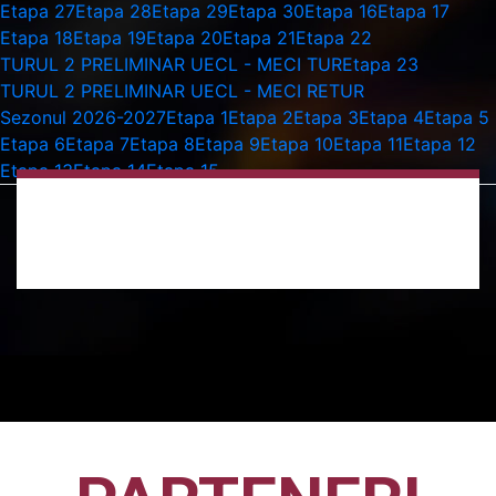
Etapa 27
Etapa 28
Etapa 29
Etapa 30
Etapa 16
Etapa 17
Etapa 18
Etapa 19
Etapa 20
Etapa 21
Etapa 22
TURUL 2 PRELIMINAR UECL - MECI TUR
Etapa 23
TURUL 2 PRELIMINAR UECL - MECI RETUR
Sezonul 2026-2027
Etapa 1
Etapa 2
Etapa 3
Etapa 4
Etapa 5
Etapa 6
Etapa 7
Etapa 8
Etapa 9
Etapa 10
Etapa 11
Etapa 12
Etapa 13
Etapa 14
Etapa 15
septembrie
5 septembrie 2026 Toate zi
CFR CLUJ – FARUL
CONSTANȚA
Sezonul 2026-2027
,
Etapa 8