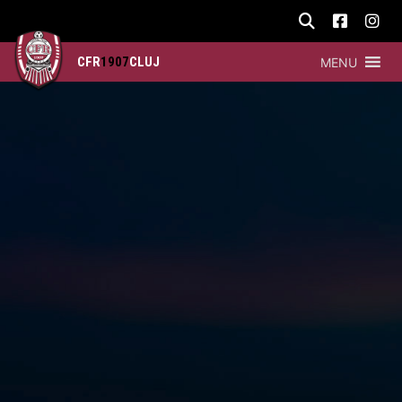
CFR
1907
CLUJ
MENU