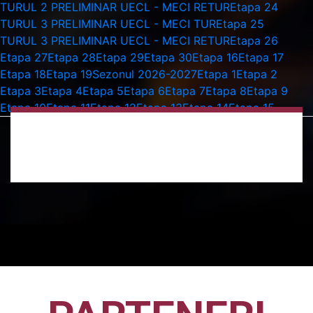
TURUL 2 PRELIMINAR UECL - MECI RETUR
Etapa 24
TURUL 3 PRELIMINAR UECL - MECI TUR
Etapa 25
TURUL 3 PRELIMINAR UECL - MECI RETUR
Etapa 26
Etapa 27
Etapa 28
Etapa 29
Etapa 30
Etapa 16
Etapa 17
Etapa 18
Etapa 19
Sezonul 2026-2027
Etapa 1
Etapa 2
Etapa 3
Etapa 4
Etapa 5
Etapa 6
Etapa 7
Etapa 8
Etapa 9
Etapa 10
Etapa 11
Etapa 12
Etapa 13
Etapa 14
Etapa 15
ianuarie
30 ianuarie 2027 Toate zi
FARUL CONSTANȚA – CFR
CLUJ
Etapa 23
,
Sezonul 2026-2027