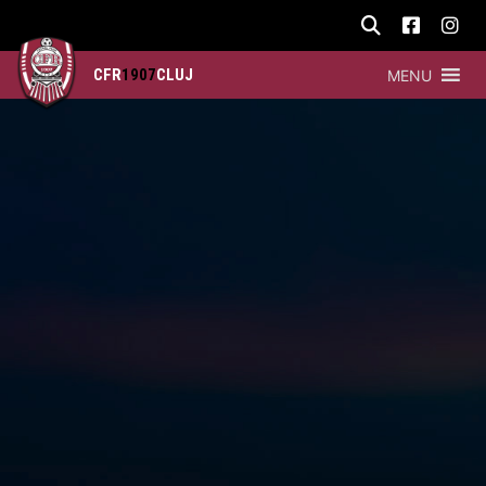
CFR
1907
CLUJ
MENU