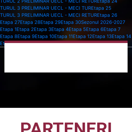
TURUL 2 PRELIMINAR UECL - MECI RETUR
Etapa 24
TURUL 3 PRELIMINAR UECL - MECI TUR
Etapa 25
TURUL 3 PRELIMINAR UECL - MECI RETUR
Etapa 26
Etapa 27
Etapa 28
Etapa 29
Etapa 30
Sezonul 2026-2027
Etapa 1
Etapa 2
Etapa 3
Etapa 4
Etapa 5
Etapa 6
Etapa 7
Etapa 8
Etapa 9
Etapa 10
Etapa 11
Etapa 12
Etapa 13
Etapa 14
Etapa 15
iulie
27 iulie 2026 18:30
CFR CLUJ – FC VOLUNTARI
Sezonul 2026-2027
,
Etapa 2
5-0
PARTENERI