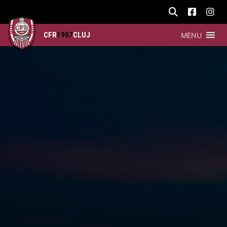
CFR
1907
CLUJ
MENU