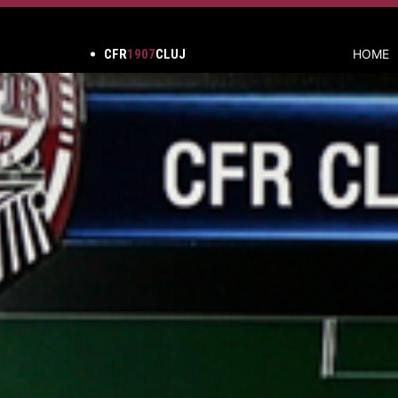
CFR
1907
CLUJ
HOME