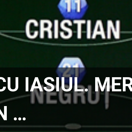
U IASIUL. ME
N …