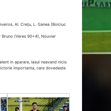
veiros, Al. Crețu, L. Ganea (Boiciuc
tor Bruno (Veres 90+4), Nouvier
elent in aparare, Iasul neavand nicio
victorie importanta, care dovedeste