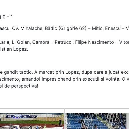
 0 – 1
escu, Ov. Mihalache, Bădic (Grigorie 62) – Mitic, Enescu – Vi
, Larie, L. Goian, Camora – Petrucci, Filipe Nascimento – Vi
ristian Lopez.
ne gandit tactic. A marcat prin Lopez, dupa care a jucat exc
ascimento, amandoi impresionand prin executii si vointa. O 
si de perspectiva!