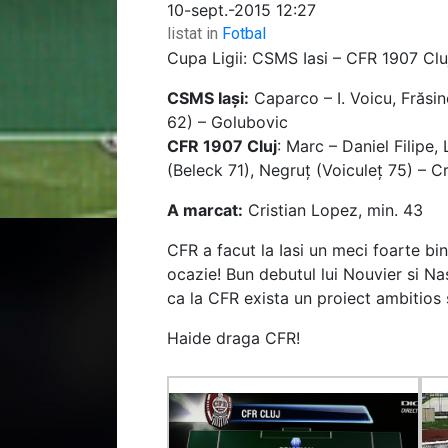
10-sept.-2015 12:27
listat in
Fotbal
Cupa Ligii: CSMS Iasi – CFR 1907 Cluj
CSMS Iași:
Caparco – I. Voicu, Frăsin
62) – Golubovic
CFR 1907 Cluj
: Marc – Daniel Filipe
(Beleck 71), Negruț (Voiculeţ 75) – C
A marcat:
Cristian Lopez, min. 43
CFR a facut la Iasi un meci foarte bi
ocazie! Bun debutul lui Nouvier si N
ca la CFR exista un proiect ambitios 
Haide draga CFR!