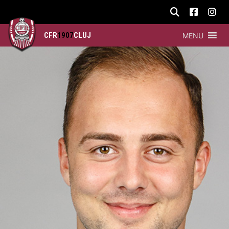
CFR
1907
CLUJ
MENU