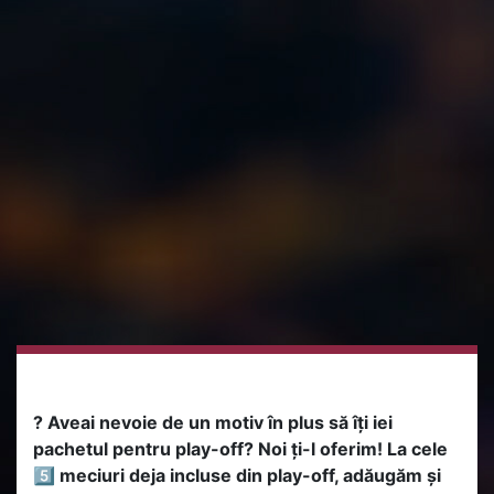
? Aveai nevoie de un motiv în plus să îți iei
pachetul pentru play-off? Noi ți-l oferim! La cele
5️⃣ meciuri deja incluse din play-off, adăugăm și