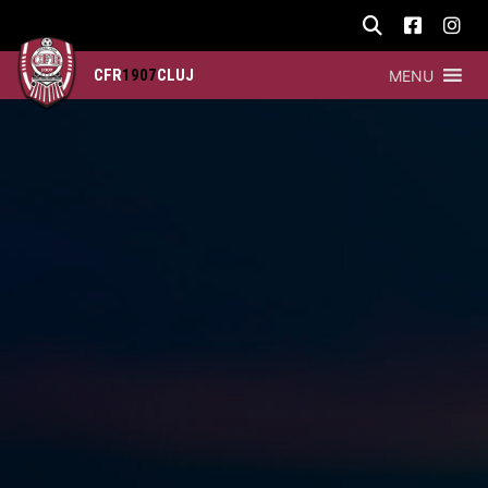
CFR
1907
CLUJ
MENU