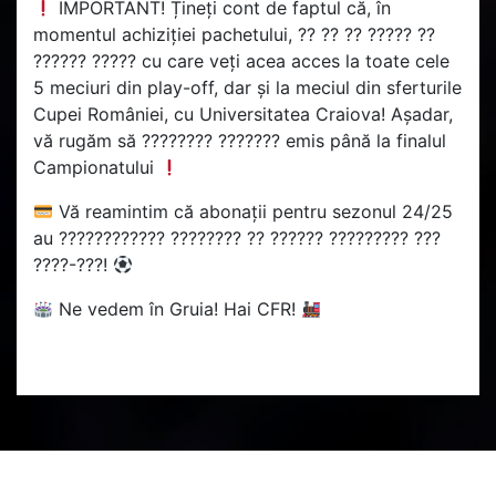
IMPORTANT! Țineți cont de faptul că, în
momentul achiziției pachetului, ?? ?? ?? ????? ??
?????? ????? cu care veți acea acces la toate cele
5 meciuri din play-off, dar și la meciul din sferturile
Cupei României, cu Universitatea Craiova! Așadar,
vă rugăm să ???????? ??????? emis până la finalul
Campionatului
Vă reamintim că abonații pentru sezonul 24/25
au ???????????? ???????? ?? ?????? ????????? ???
????-???!
Ne vedem în Gruia! Hai CFR!