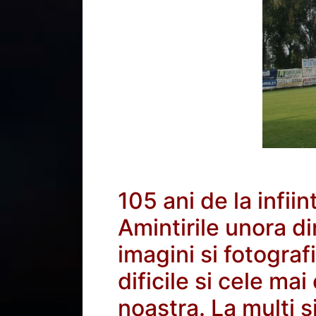
105 ani de la infii
Amintirile unora d
imagini si fotograf
dificile si cele m
noastra. La multi s