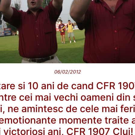
06/02/2012
ntare si 10 ani de cand CFR 190
intre cei mai vechi oameni din 
ii, ne amintesc de cele mai fer
ai emotionante momente traite 
i victoriosi ani, CFR 1907 Cluj!