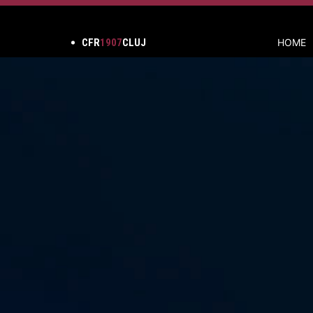
CFR
1907
CLUJ
HOME