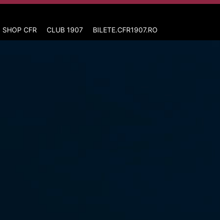
 SHOP CFR
CLUB 1907
BILETE.CFR1907.RO