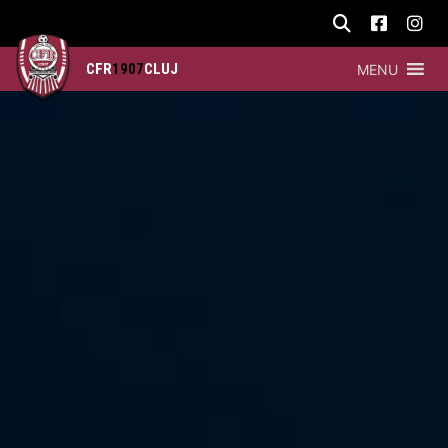
CFR
1907
CLUJ
MENU