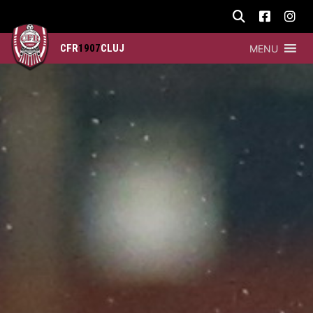
CFR
1907
CLUJ
MENU