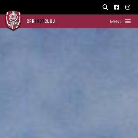
CFR
1907
CLUJ
MENU