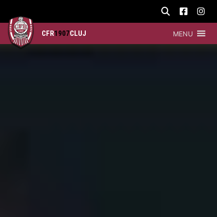
CFR
1907
CLUJ
MENU