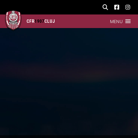
CFR
1907
CLUJ
MENU