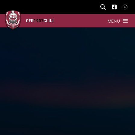
CFR
1907
CLUJ
MENU