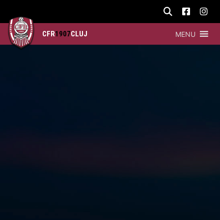
CFR
1907
CLUJ
MENU