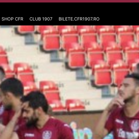
 SHOP CFR
CLUB 1907
BILETE.CFR1907.RO