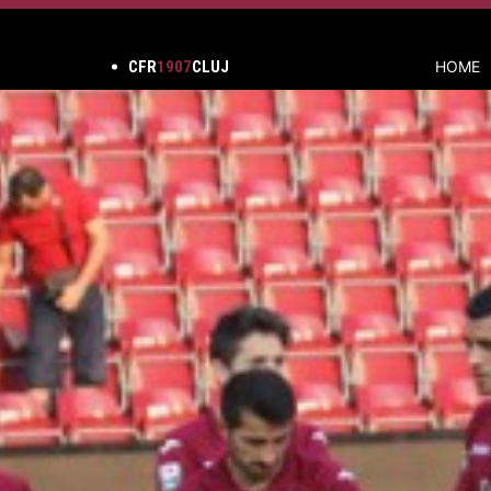
CFR
1907
CLUJ
HOME