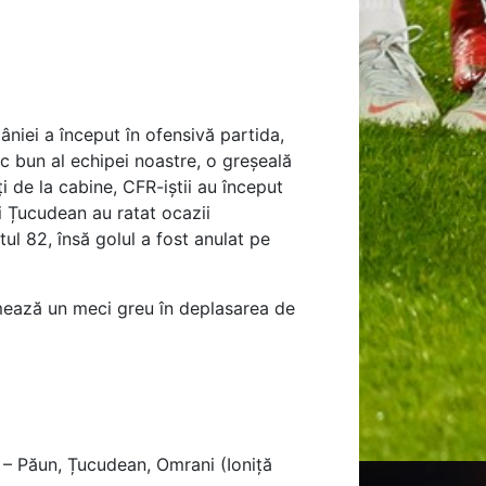
âniei a început în ofensivă partida,
c bun al echipei noastre, o greșeală
i de la cabine, CFR-iștii au început
i Țucudean au ratat ocazii
ul 82, însă golul a fost anulat pe
rmează un meci greu în deplasarea de
 – Păun, Țucudean, Omrani (Ioniță