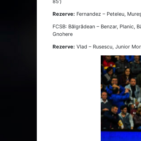
85’)
Rezerve:
Fernandez – Peteleu, Mure
FCSB: Bălgrădean – Benzar, Planic, B
Gnohere
Rezerve:
Vlad – Rusescu, Junior Mor