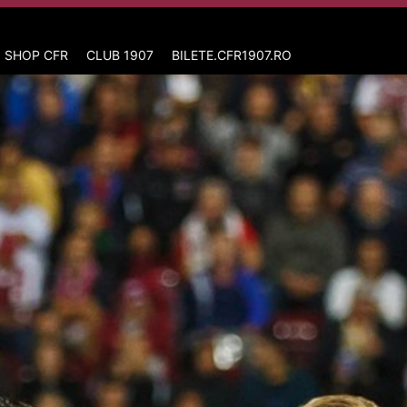
 SHOP CFR
CLUB 1907
BILETE.CFR1907.RO