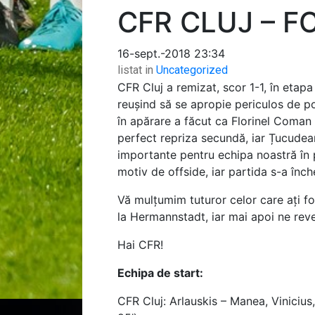
CFR CLUJ – FC
16-sept.-2018 23:34
listat in
Uncategorized
CFR Cluj a remizat, scor 1-1, în etap
reușind să se apropie periculos de po
în apărare a făcut ca Florinel Coman 
perfect repriza secundă, iar Țucudean
importante pentru echipa noastră în p
motiv de offside, iar partida s-a înche
Vă mulțumim tuturor celor care ați f
la Hermannstadt, iar mai apoi ne rev
Hai CFR!
Echipa de start:
CFR Cluj: Arlauskis – Manea, Viniciu