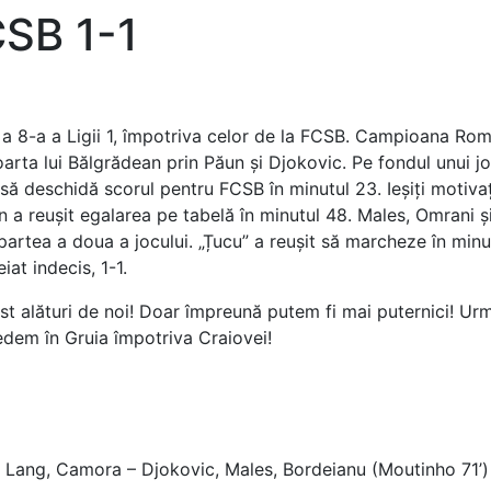
SB 1-1
a a 8-a a Ligii 1, împotriva celor de la FCSB. Campioana Rom
arta lui Bălgrădean prin Păun și Djokovic. Pe fondul unui jo
să deschidă scorul pentru FCSB în minutul 23. Ieșiți motivaț
 a reușit egalarea pe tabelă în minutul 48. Males, Omrani ș
artea a doua a jocului. „Țucu” a reușit să marcheze în minut
iat indecis, 1-1.
ost alături de noi! Doar împreună putem fi mai puternici! U
edem în Gruia împotriva Craiovei!
s, Lang, Camora – Djokovic, Males, Bordeianu (Moutinho 71’)