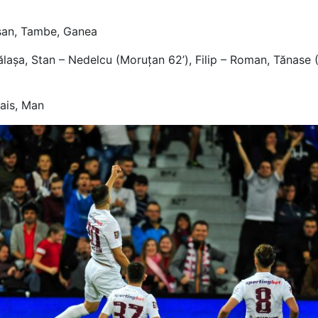
șan, Tambe, Ganea
ălașa, Stan – Nedelcu (Moruțan 62’), Filip – Roman, Tănase 
ais, Man