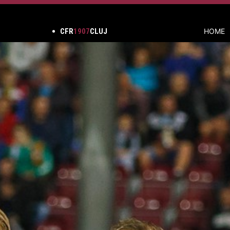
CFR
1907
CLUJ
HOME