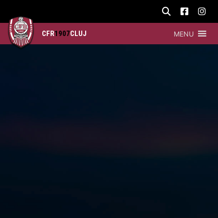
CFR
1907
CLUJ
MENU